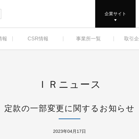
企業サイト
情報
CSR情報
事業所一覧
取引企
報
CSR情報（TOP）
事業所一覧
取引企業
CSRニュース
ＩＲニュース
コンプライアンス
安全の徹底
環境との共生
定款の一部変更に関するお知らせ
人権とはたらく環境
バナ
社会との共生
2023年04月17日
品質とお客様満足