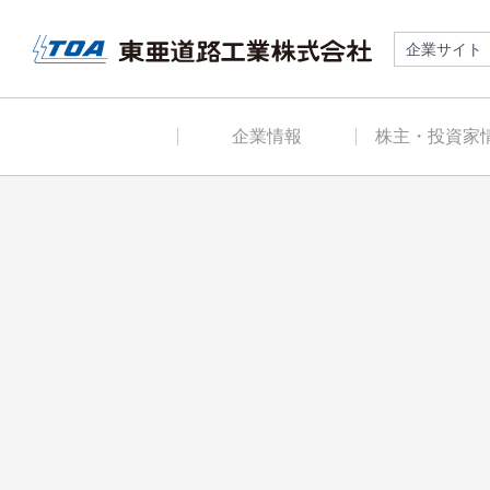
企業サイト
企業情報
株主・投資家
企業情報（TOP）
株主・投資家情
（TOP）
社長あいさつ
株式情報
会社概要
ＩＲニュース
企業理念
決算短信
TOA Style
有価証券報告書
東亜道路工業の歴史
コーポレートガ
役員一覧
ンス報告書
組織図
その他資料