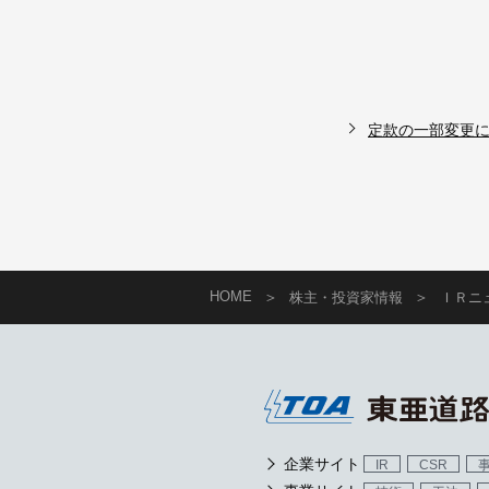
グループ企業
株主総会
よくあるご質問
株価情報（Yah
ファイナンス）
定款の一部変更
HOME
株主・投資家情報
ＩＲニ
企業サイト
IR
CSR